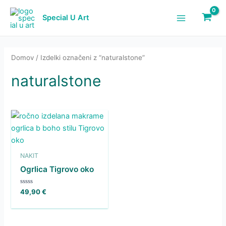
Skip
to
Special U Art
Main
content
Menu
Domov
/ Izdelki označeni z “naturalstone”
naturalstone
NAKIT
Ogrlica Tigrovo oko
Ocenjeno
49,90
€
0
od
5