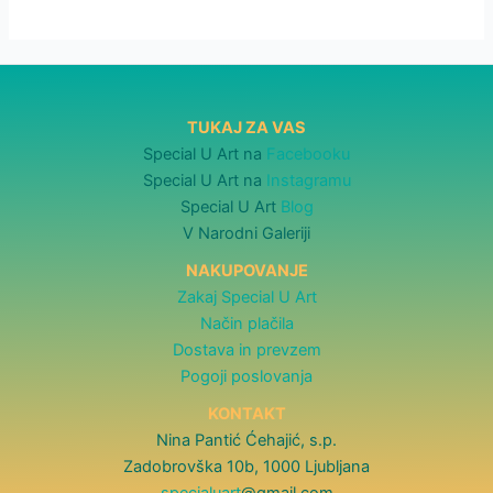
TUKAJ ZA VAS
Special U Art na
Facebooku
Special U Art na
Instagramu
Special U Art
Blog
V Narodni Galeriji
NAKUPOVANJE
Zakaj Special U Art
Način plačila
Dostava in prevzem
Pogoji poslovanja
KONTAKT
Nina Pantić Ćehajić, s.p.
Zadobrovška 10b, 1000 Ljubljana