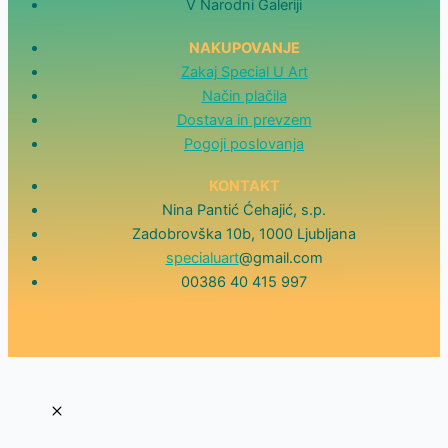
V Narodni Galeriji
NAKUPOVANJE
Zakaj Special U Art
Način plačila
Dostava in prevzem
Pogoji poslovanja
KONTAKT
Nina Pantić Ćehajić, s.p.
Zadobrovška 10b, 1000 Ljubljana
specialuart
@gmail.com
00386 40 415 997