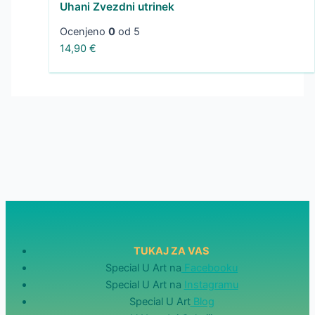
Uhani Zvezdni utrinek
Ocenjeno
0
od 5
14,90
€
TUKAJ ZA VAS
Special U Art na
Facebooku
Special U Art na
Instagramu
Special U Art
Blog