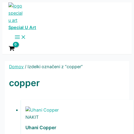
Skip
to
content
Special U Art
Main
Menu
Domov
/ Izdelki označeni z “copper”
copper
NAKIT
Uhani Copper