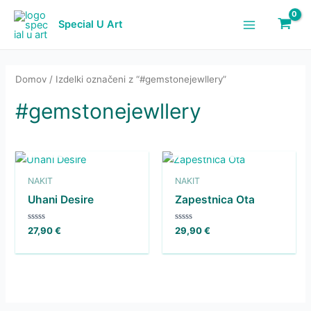
Skip
to
Special U Art
Main
content
Menu
Domov
/ Izdelki označeni z “#gemstonejewllery”
#gemstonejewllery
NI NA ZALOGI
NI NA ZALOGI
NAKIT
NAKIT
Uhani Desire
Zapestnica Ota
Ocenjeno
Ocenjeno
27,90
€
29,90
€
0
0
od
od
5
5