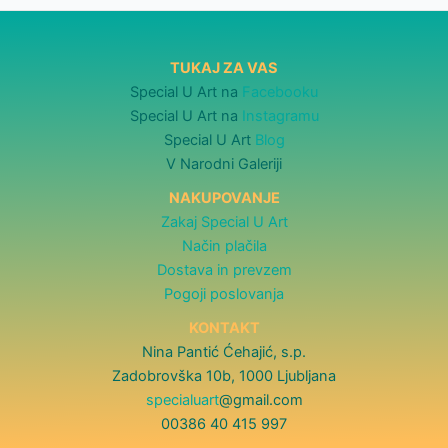
TUKAJ ZA VAS
Special U Art na
Facebooku
Special U Art na
Instagramu
Special U Art
Blog
V Narodni Galeriji
NAKUPOVANJE
Zakaj Special U Art
Način plačila
Dostava in prevzem
Pogoji poslovanja
KONTAKT
Nina Pantić Ćehajić, s.p.
Zadobrovška 10b, 1000 Ljubljana
specialuart
@gmail.com
00386 40 415 997