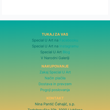
TUKAJ ZA VAS
Special U Art na
Facebooku
Special U Art na
Instagramu
Special U Art
Blog
V Narodni Galeriji
NAKUPOVANJE
Zakaj Special U Art
Način plačila
Dostava in prevzem
Pogoji poslovanja
KONTAKT
Nina Pantić Ćehajić, s.p.