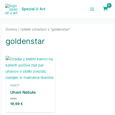
Skip
to
Special U Art
Main
content
Menu
Domov
/ Izdelki označeni z “goldenstar”
goldenstar
NAKIT
Uhani Nebula
Ocenjeno
19,99
€
0
od
5