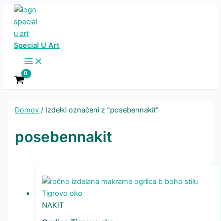
Skip
to
content
Special U Art
Main
Menu
Domov
/ Izdelki označeni z “posebennakit”
posebennakit
NAKIT