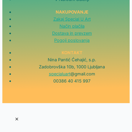
NAKUPOVANJE
Zakaj Special U Art
Način plačila
Dostava in prevzem
Pogoji poslovanja
KONTAKT
Nina Pantić Ćehajić, s.p.
Zadobrovška 10b, 1000 Ljubljana
specialuart
@gmail.com
00386 40 415 997