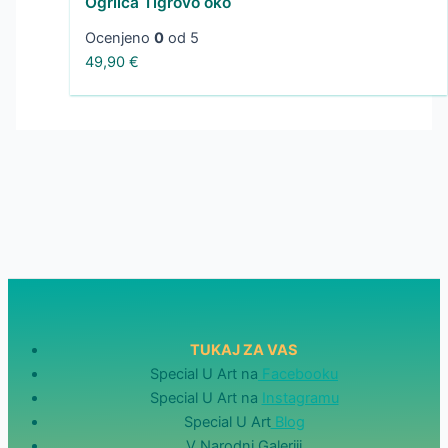
Ogrlica Tigrovo oko
Ocenjeno
0
od 5
49,90
€
TUKAJ ZA VAS
Special U Art na
Facebooku
Special U Art na
Instagramu
Special U Art
Blog
V Narodni Galeriji