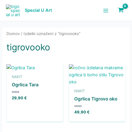
Skip
to
Special U Art
Main
content
Menu
Domov
/ Izdelki označeni z “tigrovooko”
tigrovooko
NAKIT
Ogrlica Tara
NAKIT
Ocenjeno
29,90
€
Ogrlica Tigrovo oko
0
od
5
Ocenjeno
49,90
€
0
od
5