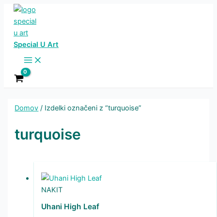
Skip
to
content
Special U Art
Main
Menu
Domov
/ Izdelki označeni z “turquoise”
turquoise
NAKIT
Uhani High Leaf