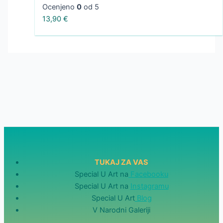
Ocenjeno
0
od 5
13,90
€
TUKAJ ZA VAS
Special U Art na
Facebooku
Special U Art na
Instagramu
Special U Art
Blog
V Narodni Galeriji