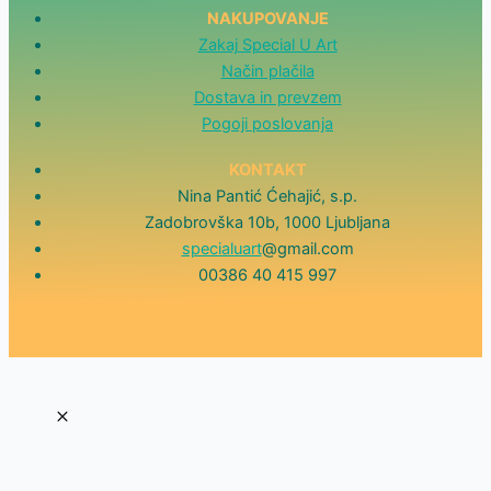
NAKUPOVANJE
Zakaj Special U Art
Način plačila
Dostava in prevzem
Pogoji poslovanja
KONTAKT
Nina Pantić Ćehajić, s.p.
Zadobrovška 10b, 1000 Ljubljana
specialuart
@gmail.com
00386 40 415 997