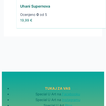
Uhani Supernova
Ocenjeno
0
od 5
19,99
€
TUKAJ ZA VAS
Special U Art na
Facebooku
Special U Art na
Instagramu
Special U Art
Blog