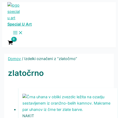
Skip
to
content
Special U Art
Main
Menu
Domov
/ Izdelki označeni z “zlatočrno”
zlatočrno
NAKIT