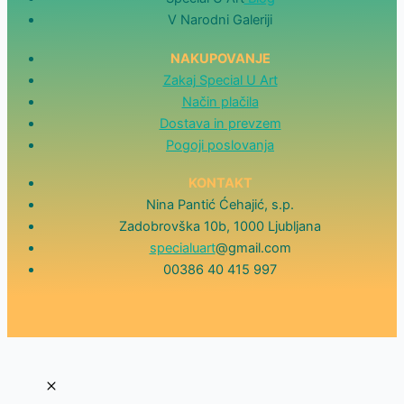
V Narodni Galeriji
NAKUPOVANJE
Zakaj Special U Art
Način plačila
Dostava in prevzem
Pogoji poslovanja
KONTAKT
Nina Pantić Ćehajić, s.p.
Zadobrovška 10b, 1000 Ljubljana
specialuart
@gmail.com
00386 40 415 997