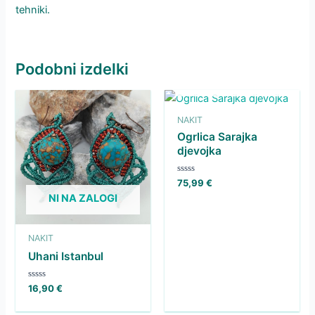
tehniki.
Podobni izdelki
NI NA ZALOGI
NAKIT
Ogrlica Sarajka
djevojka
Ocenjeno
75,99
€
0
NI NA ZALOGI
od
5
NAKIT
Uhani Istanbul
Ocenjeno
16,90
€
0
od
5