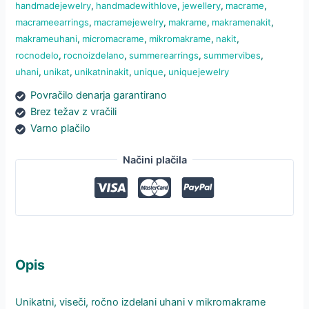
handmadejewelry
,
handmadewithlove
,
jewellery
,
macrame
,
macrameearrings
,
macramejewelry
,
makrame
,
makramenakit
,
makrameuhani
,
micromacrame
,
mikromakrame
,
nakit
,
rocnodelo
,
rocnoizdelano
,
summerearrings
,
summervibes
,
uhani
,
unikat
,
unikatninakit
,
unique
,
uniquejewelry
Povračilo denarja garantirano
Brez težav z vračili
Varno plačilo
Načini plačila
Opis
Unikatni, viseči, ročno izdelani uhani v mikromakrame