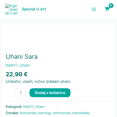
Skip
količina
to
Special U Art
Main
content
Menu
Uhani Sara
NAKIT
,
Uhani
22,90
€
Unikatni, viseči, ročno izdelani uhani.
Uhani
Dodaj v košarico
Sara
količina
Kategoriji:
NAKIT
,
Uhani
Oznake:
bohostyle
,
earrings
,
ethnostyle
,
handmade
,