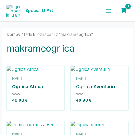
Skip
to
Special U Art
Main
content
Menu
Domov
/ Izdelki označeni z “makrameogrlica”
makrameogrlica
NAKIT
NAKIT
Ogrlica Africa
Ogrlica Aventurin
Ocenjeno
Ocenjeno
49,90
€
49,90
€
0
0
od
od
5
5
NI NA ZALOGI
NI NA ZALOGI
NAKIT
NAKIT