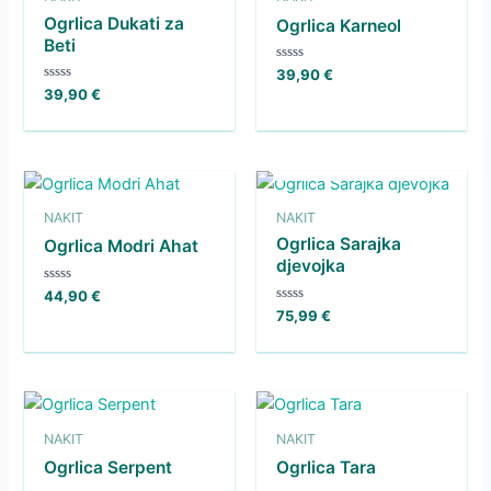
Ogrlica Dukati za
Ogrlica Karneol
Beti
Ocenjeno
39,90
€
0
Ocenjeno
39,90
€
od
0
5
od
5
NI NA ZALOGI
NAKIT
NAKIT
Ogrlica Sarajka
Ogrlica Modri Ahat
djevojka
Ocenjeno
44,90
€
0
Ocenjeno
75,99
€
od
0
5
od
5
NAKIT
NAKIT
Ogrlica Serpent
Ogrlica Tara