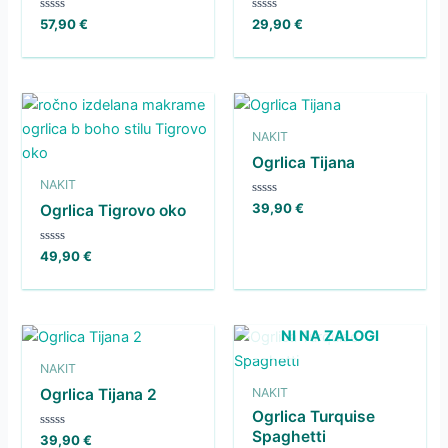
Ocenjeno
Ocenjeno
57,90
€
29,90
€
0
0
od
od
5
5
NAKIT
Ogrlica Tijana
NAKIT
Ocenjeno
39,90
€
Ogrlica Tigrovo oko
0
od
5
Ocenjeno
49,90
€
0
od
5
NI NA ZALOGI
NAKIT
NAKIT
Ogrlica Tijana 2
Ogrlica Turquise
Spaghetti
Ocenjeno
39,90
€