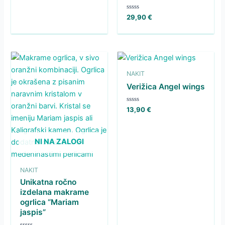
0
od
5
Ocenjeno
29,90
€
0
od
5
NAKIT
Verižica Angel wings
Ocenjeno
13,90
€
0
od
5
NI NA ZALOGI
NAKIT
Unikatna ročno
izdelana makrame
ogrlica “Mariam
jaspis”