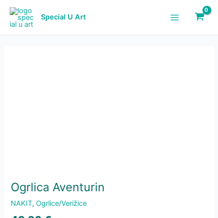
Skip
količina
to
Special U Art
Main
content
Menu
Ogrlica Aventurin
NAKIT
,
Ogrlice/Verižice