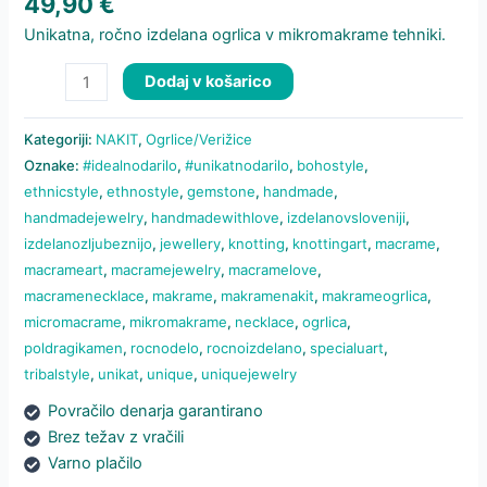
49,90
€
Unikatna, ročno izdelana ogrlica v mikromakrame tehniki.
Ogrlica
Dodaj v košarico
Aventurin
količina
Kategoriji:
NAKIT
,
Ogrlice/Verižice
Oznake:
#idealnodarilo
,
#unikatnodarilo
,
bohostyle
,
ethnicstyle
,
ethnostyle
,
gemstone
,
handmade
,
handmadejewelry
,
handmadewithlove
,
izdelanovsloveniji
,
izdelanozljubeznijo
,
jewellery
,
knotting
,
knottingart
,
macrame
,
macrameart
,
macramejewelry
,
macramelove
,
macramenecklace
,
makrame
,
makramenakit
,
makrameogrlica
,
micromacrame
,
mikromakrame
,
necklace
,
ogrlica
,
poldragikamen
,
rocnodelo
,
rocnoizdelano
,
specialuart
,
tribalstyle
,
unikat
,
unique
,
uniquejewelry
Povračilo denarja garantirano
Brez težav z vračili
Varno plačilo