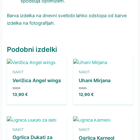
spodbuja optimizem.
Barva izdelka na dnevni svetlobi lahko odstopa od barve
izdelka na fotografijah.
Podobni izdelki
NAKIT
NAKIT
Verižica Angel wings
Uhani Mirjana
Ocenjeno
Ocenjeno
13,90
€
12,90
€
0
0
od
od
5
5
NI NA ZALOGI
NI NA ZALOGI
NAKIT
NAKIT
Ogrlica Dukati za
Ogrlica Karneol