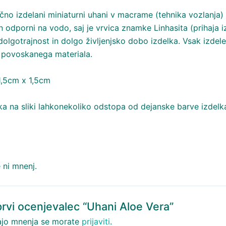
očno izdelani miniaturni uhani v macrame (tehnika vozlanja) 
in odporni na vodo, saj je vrvica znamke Linhasita (prihaja i
dolgotrajnost in dolgo življenjsko dobo izdelka. Vsak izdel
 povoskanega materiala.
1,5cm x 1,5cm
ka na sliki lahkonekoliko odstopa od dejanske barve izdelk
 ni mnenj.
prvi ocenjevalec “Uhani Aloe Vera”
jo mnenja se morate
prijaviti
.