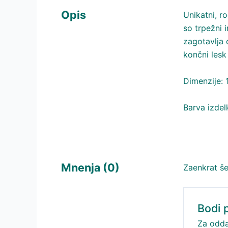
Opis
Unikatni, r
so trpežni 
zagotavlja 
končni lesk
Dimenzije: 
Barva izdel
Mnenja (0)
Zaenkrat še
Bodi 
Za odda