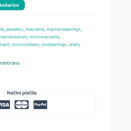
 košarico
de
,
jewellery
,
macrame
,
macrameearrings
,
makrameuhani
,
micromacrame
,
,
nakit
,
rocnoizdelano
,
studearrings
,
uhani
,
rantirano
Načini plačila