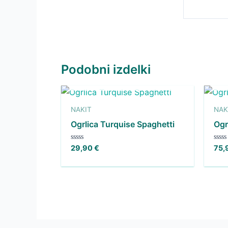
Podobni izdelki
NI NA ZALOGI
NAKIT
NAK
Ogrlica Turquise Spaghetti
Ogr
Ocenjeno
Ocen
29,90
€
75,
0
0
od
od
5
5