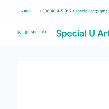
Skip
to
+386 40 415 997 /
specialuart
@gmai
O meni
content
Special U Ar