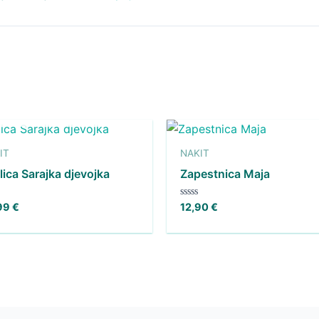
NI NA ZALOGI
IT
NAKIT
lica Sarajka djevojka
Zapestnica Maja
jeno
Ocenjeno
99
€
12,90
€
0
od
5