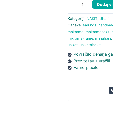
Uhani
Dodaj v
Aloe
Vera
Kategoriji:
NAKIT
,
Uhani
količina
Oznake:
earrings
,
handma
makrame
,
makramenakit
,
mikromakrame
,
miniuhani
unikat
,
unikatninakit
Povračilo denarja ga
Brez težav z vračili
Varno plačilo