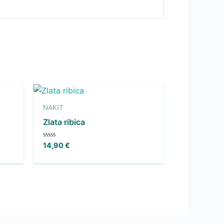
NAKIT
Zlata ribica
Ocenjeno
14,90
€
0
od
5