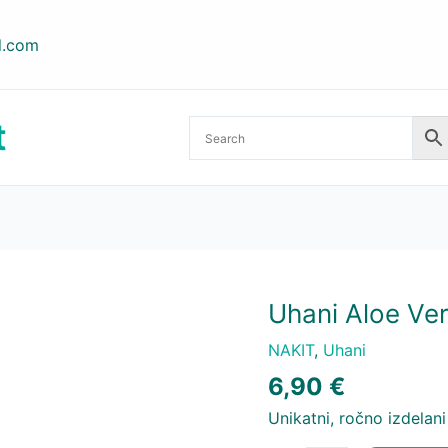
l.com
t
Uhani Aloe Ve
NAKIT
,
Uhani
6,90
€
Unikatni, ročno izdelan