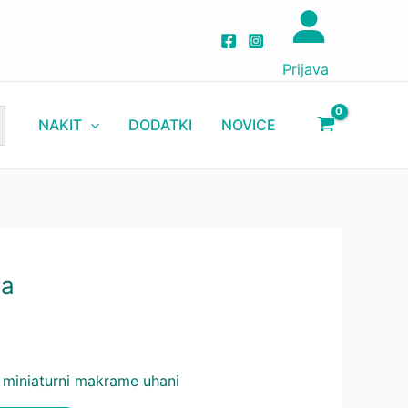
Vera
količina
Prijava
NAKIT
DODATKI
NOVICE
ra
i miniaturni makrame uhani