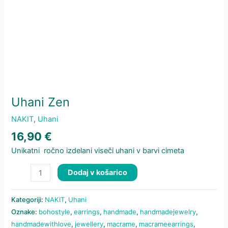
Uhani Zen
NAKIT
,
Uhani
16,90
€
Unikatni ročno izdelani viseči uhani v barvi cimeta
Uhani
Dodaj v košarico
Zen
količina
Kategoriji:
NAKIT
,
Uhani
Oznake:
bohostyle
,
earrings
,
handmade
,
handmadejewelry
,
handmadewithlove
,
jewellery
,
macrame
,
macrameearrings
,