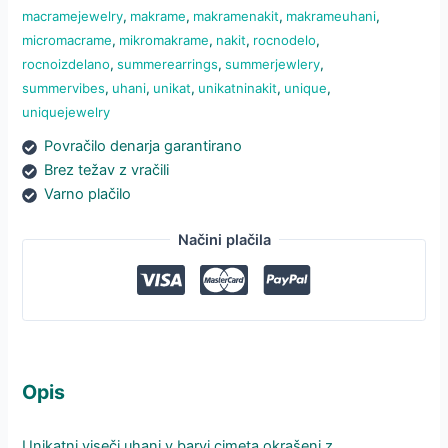
macramejewelry
,
makrame
,
makramenakit
,
makrameuhani
,
micromacrame
,
mikromakrame
,
nakit
,
rocnodelo
,
rocnoizdelano
,
summerearrings
,
summerjewlery
,
summervibes
,
uhani
,
unikat
,
unikatninakit
,
unique
,
uniquejewelry
Povračilo denarja garantirano
Brez težav z vračili
Varno plačilo
Načini plačila
Opis
Unikatni viseči uhani v barvi cimeta okrašeni z