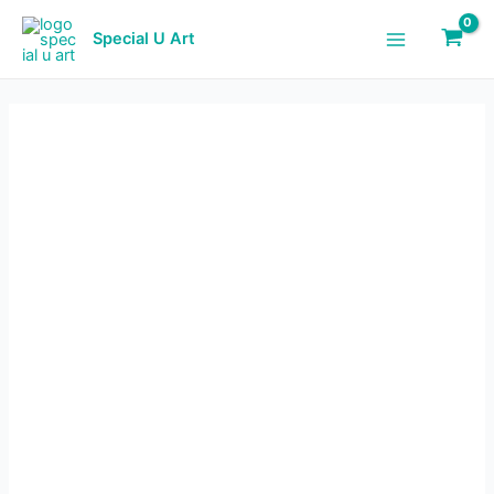
Skip
količina
to
Special U Art
Main
content
Menu