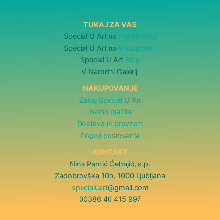
TUKAJ ZA VAS
Special U Art na
Facebooku
Special U Art na
Instagramu
Special U Art
Blog
V Narodni Galeriji
NAKUPOVANJE
Zakaj Special U Art
Način plačila
Dostava in prevzem
Pogoji poslovanja
KONTAKT
Nina Pantić Ćehajić, s.p.
Zadobrovška 10b, 1000 Ljubljana
specialuart
@gmail.com
00386 40 415 997