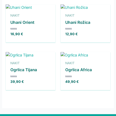
NAKIT
NAKIT
Uhani Orient
Uhani Rožica
Ocenjeno
Ocenjeno
16,90
€
12,90
€
0
0
od
od
5
5
NAKIT
NAKIT
Ogrlica Tijana
Ogrlica Africa
Ocenjeno
Ocenjeno
39,90
€
49,90
€
0
0
od
od
5
5