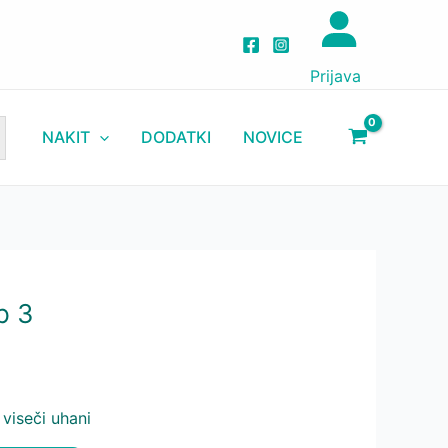
3
količina
Prijava
NAKIT
DODATKI
NOVICE
p 3
 viseči uhani