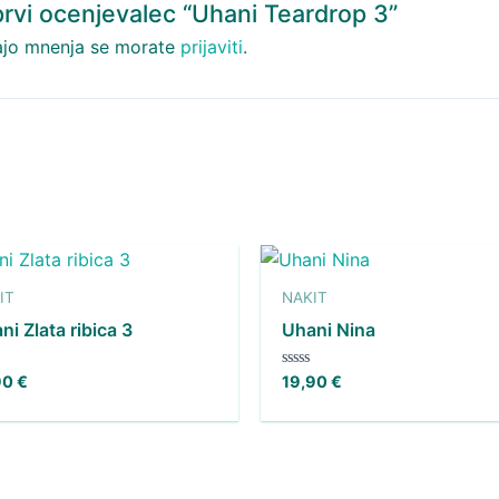
prvi ocenjevalec “Uhani Teardrop 3”
jo mnenja se morate
prijaviti
.
IT
NAKIT
ni Zlata ribica 3
Uhani Nina
jeno
Ocenjeno
90
€
19,90
€
0
od
5