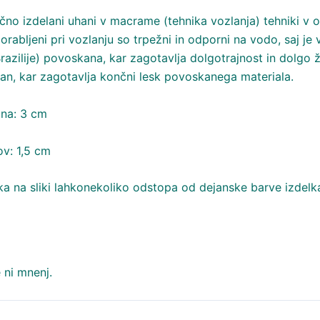
očno izdelani uhani v macrame (tehnika vozlanja) tehniki v o
orabljeni pri vozlanju so trpežni in odporni na vodo, saj je 
razilije) povoskana, kar zagotavlja dolgotrajnost in dolgo ž
n, kar zagotavlja končni lesk povoskanega materiala.
ana: 3 cm
ov: 1,5 cm
ka na sliki lahkonekoliko odstopa od dejanske barve izdelk
 ni mnenj.