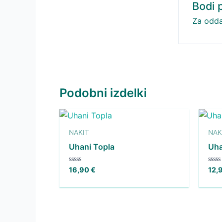
Bodi 
Za odda
Podobni izdelki
NAKIT
NAK
Uhani Topla
Uha
Ocenjeno
Ocen
16,90
€
12,
0
0
od
od
5
5