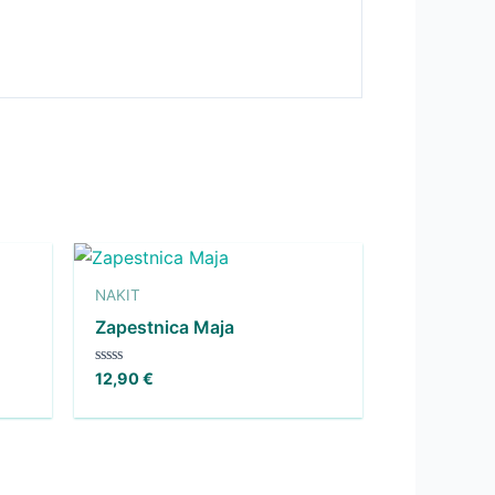
NAKIT
Zapestnica Maja
Ocenjeno
12,90
€
0
od
5