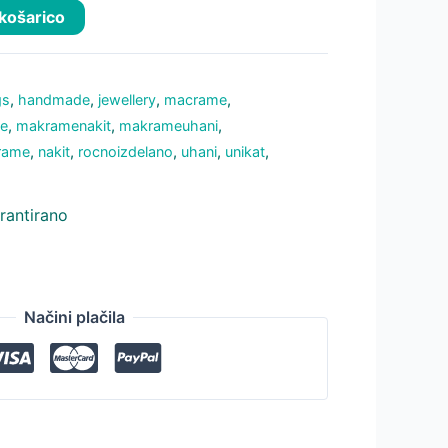
 košarico
gs
,
handmade
,
jewellery
,
macrame
,
e
,
makramenakit
,
makrameuhani
,
rame
,
nakit
,
rocnoizdelano
,
uhani
,
unikat
,
rantirano
Načini plačila