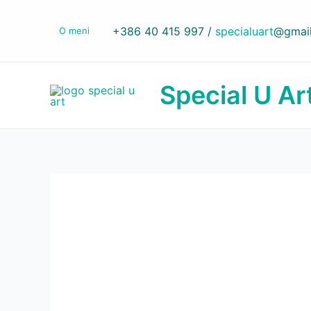
Skip
to
+386 40 415 997 /
specialuart
@gmai
O meni
content
Special U Ar