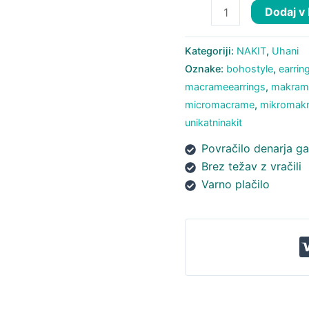
Uhani
Dodaj v
Teardrop
3
Kategoriji:
NAKIT
,
Uhani
količina
Oznake:
bohostyle
,
earrin
macrameearrings
,
makram
micromacrame
,
mikromak
unikatninakit
Povračilo denarja ga
Brez težav z vračili
Varno plačilo