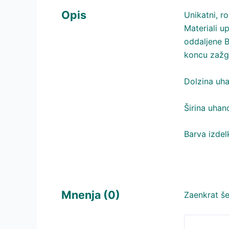
Opis
Unikatni, r
Materiali up
oddaljene B
koncu zažga
Dolzina uh
Širina uhan
Barva izdel
Mnenja (0)
Zaenkrat še